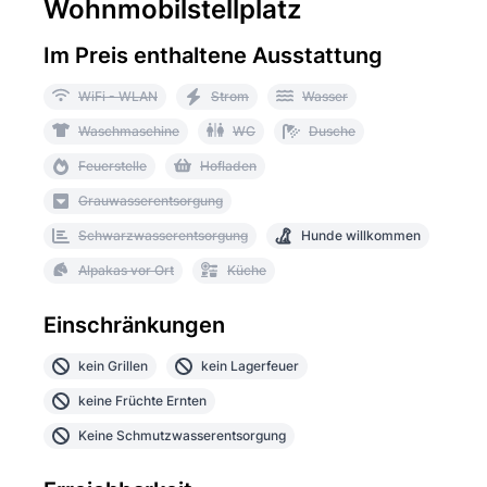
Wohnmobilstellplatz
Im Preis enthaltene Ausstattung
WiFi - WLAN
Strom
Wasser
Waschmaschine
WC
Dusche
Feuerstelle
Hofladen
Grauwasserentsorgung
Schwarzwasserentsorgung
Hunde willkommen
Alpakas vor Ort
Küche
Einschränkungen
kein Grillen
kein Lagerfeuer
keine Früchte Ernten
Keine Schmutzwasserentsorgung