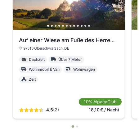
Auf einer Wiese am Fuße des Herrenberg's
97516 Oberschwarzach
, DE
Dachzelt
Über 7 Meter
Wohnmobil & Van
Wohnwagen
Zelt
10% AlpacaClub
4.5
(2)
18,10
€
/ Nacht