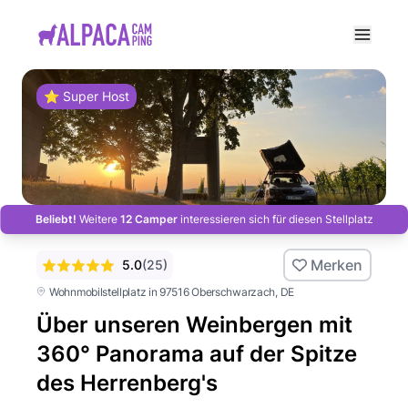
e menu
⭐ Super Host
Beliebt!
Weitere
12 Camper
interessieren sich für diesen Stellplatz
Merken
5.0
(
25
)
Wohnmobilstellplatz in 97516 Oberschwarzach
, DE
Über unseren Weinbergen mit
360° Panorama auf der Spitze
des Herrenberg's