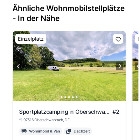
Ähnliche Wohnmobilstellplätze
- In der Nähe
Einzelplatz
E
Sportplatzcamping in Oberschwarzach
#2
97516 Oberschwarzach
, DE
Wohnmobil & Van
Dachzelt