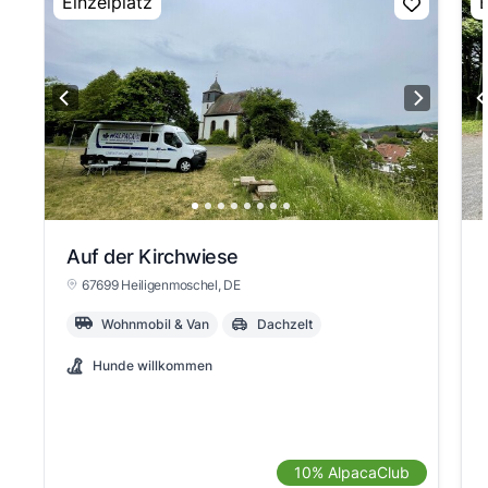
Einzelplatz
E
Auf der Kirchwiese
67699 Heiligenmoschel
, DE
Wohnmobil & Van
Dachzelt
Hunde willkommen
10% AlpacaClub