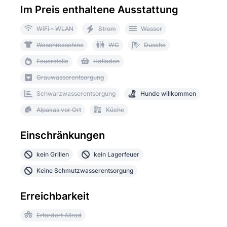
Im Preis enthaltene Ausstattung
WiFi - WLAN
Strom
Wasser
Waschmaschine
WC
Dusche
Feuerstelle
Hofladen
Grauwasserentsorgung
Schwarzwasserentsorgung
Hunde willkommen
Alpakas vor Ort
Küche
Einschränkungen
kein Grillen
kein Lagerfeuer
Keine Schmutzwasserentsorgung
Erreichbarkeit
Erfordert Allrad