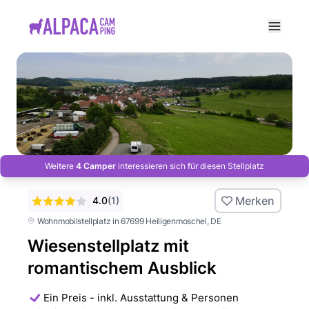
e menu
Weitere
4 Camper
interessieren sich für diesen Stellplatz
Merken
4.0
(
1
)
Wohnmobilstellplatz in 67699 Heiligenmoschel
, DE
Wiesenstellplatz mit
romantischem Ausblick
Ein Preis - inkl. Ausstattung & Personen