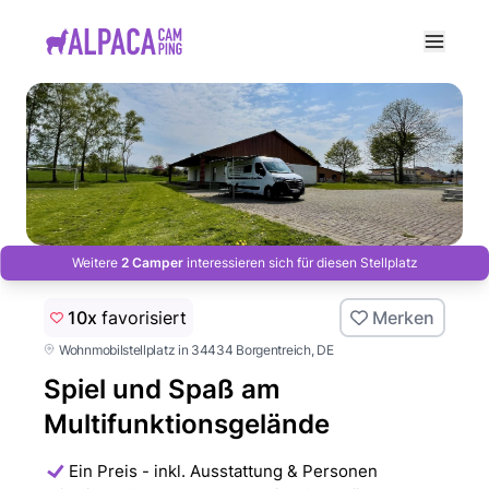
e menu
Weitere
2 Camper
interessieren sich für diesen Stellplatz
10x
favorisiert
Merken
Wohnmobilstellplatz in 34434 Borgentreich
, DE
Spiel und Spaß am
Multifunktionsgelände
Ein Preis - inkl. Ausstattung & Personen