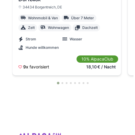
34434 Borgentreich
, DE
Wohnmobil & Van
Über 7 Meter
Zelt
Wohnwagen
Dachzelt
Strom
Wasser
Hunde willkommen
10% AlpacaClub
9x
favorisiert
18,10
€
/ Nacht