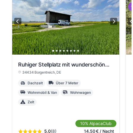
⭐
Ruhiger Stellplatz mit wunderschönem Ausblick
34434 Borgentreich
, DE
Dachzelt
Über 7 Meter
Wohnmobil & Van
Wohnwagen
Zelt
10% AlpacaClub
5.0
(8)
14,50
€
/ Nacht