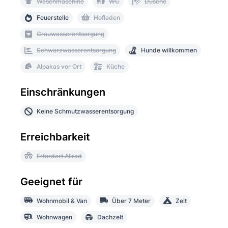
Waschmaschine
WC
Dusche
Feuerstelle
Hofladen
Grauwasserentsorgung
Schwarzwasserentsorgung
Hunde willkommen
Alpakas vor Ort
Küche
Einschränkungen
Keine Schmutzwasserentsorgung
Erreichbarkeit
Erfordert Allrad
Geeignet für
Wohnmobil & Van
Über 7 Meter
Zelt
Wohnwagen
Dachzelt