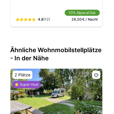
10% AlpacaClub
4.8
(12)
26,50
€
/ Nacht
Ähnliche Wohnmobilstellplätze
- In der Nähe
2 Plätze
⭐ Super Host