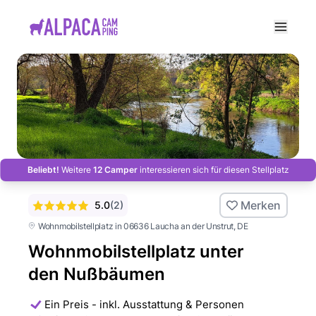
e menu
Beliebt!
Weitere
12 Camper
interessieren sich für diesen Stellplatz
Merken
5.0
(
2
)
Wohnmobilstellplatz in 06636 Laucha an der Unstrut
, DE
Wohnmobilstellplatz unter
den Nußbäumen
Ein Preis - inkl. Ausstattung & Personen