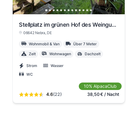
Stellplatz im grünen Hof des Weingutes
06642 Nebra
, DE
Wohnmobil & Van
Über 7 Meter
Zelt
Wohnwagen
Dachzelt
Strom
Wasser
WC
10% AlpacaClub
4.6
(22)
38,50
€
/ Nacht