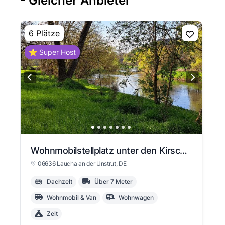
- Gleicher Anbieter
6 Plätze
⭐ Super Host
Wohnmobilstellplatz unter den Kirschbäumen
06636 Laucha an der Unstrut
, DE
Dachzelt
Über 7 Meter
Wohnmobil & Van
Wohnwagen
Zelt