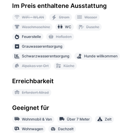
Im Preis enthaltene Ausstattung
WiFi - WLAN
Strom
Wasser
Waschmaschine
WC
Dusche
Feuerstelle
Hofladen
Grauwasserentsorgung
Schwarzwasserentsorgung
Hunde willkommen
Alpakas vor Ort
Küche
Erreichbarkeit
Erfordert Allrad
Geeignet für
Wohnmobil & Van
Über 7 Meter
Zelt
Wohnwagen
Dachzelt