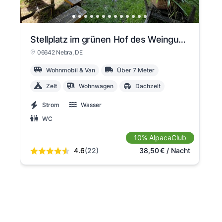
Stellplatz im grünen Hof des Weingutes
06642 Nebra
, DE
Wohnmobil & Van
Über 7 Meter
Zelt
Wohnwagen
Dachzelt
Strom
Wasser
WC
10% AlpacaClub
4.6
(22)
38,50
€
/ Nacht