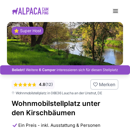
e menu
⭐ Super Host
Beliebt!
Weitere
6 Camper
interessieren sich für diesen Stellplatz
Merken
4.8
(
12
)
Wohnmobilstellplatz in 06636 Laucha an der Unstrut
, DE
Wohnmobilstellplatz unter
den Kirschbäumen
Ein Preis - inkl. Ausstattung & Personen