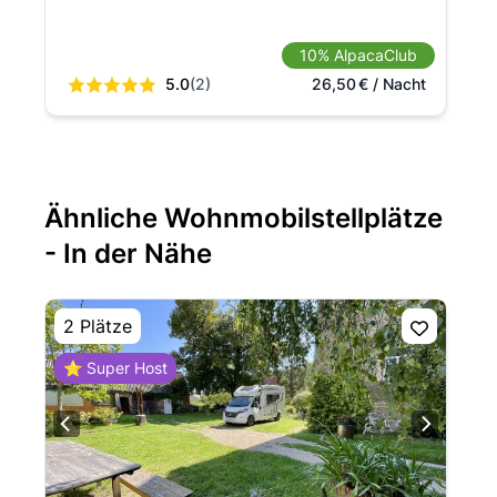
10% AlpacaClub
5.0
(2)
26,50
€
/ Nacht
Ähnliche Wohnmobilstellplätze
- In der Nähe
2 Plätze
⭐ Super Host