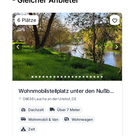
- Gleicher Anbieter
6 Plätze
Wohnmobilstellplatz unter den Nußbäumen
06636 Laucha an der Unstrut
, DE
Dachzelt
Über 7 Meter
Wohnmobil & Van
Wohnwagen
Zelt