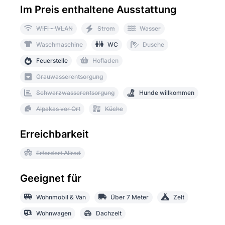
Im Preis enthaltene Ausstattung
WiFi - WLAN
Strom
Wasser
Waschmaschine
WC
Dusche
Feuerstelle
Hofladen
Grauwasserentsorgung
Schwarzwasserentsorgung
Hunde willkommen
Alpakas vor Ort
Küche
Erreichbarkeit
Erfordert Allrad
Geeignet für
Wohnmobil & Van
Über 7 Meter
Zelt
Wohnwagen
Dachzelt