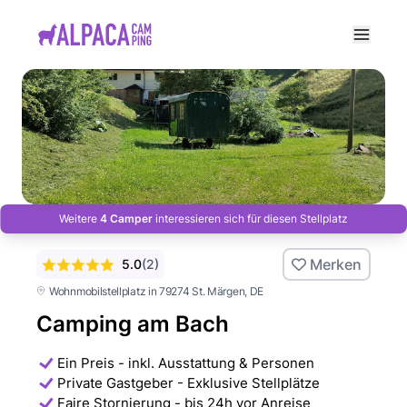
e menu
Weitere
4 Camper
interessieren sich für diesen Stellplatz
Merken
5.0
(
2
)
Wohnmobilstellplatz in 79274 St. Märgen
, DE
Camping am Bach
Ein Preis - inkl. Ausstattung & Personen
Private Gastgeber - Exklusive Stellplätze
Faire Stornierung - bis 24h vor Anreise