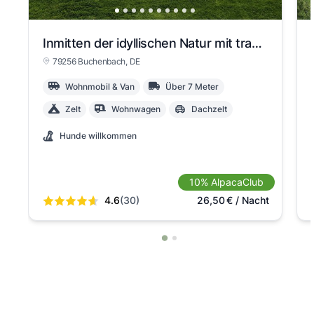
Inmitten der idyllischen Natur mit traumhaften Weitblick
79256 Buchenbach
, DE
Wohnmobil & Van
Über 7 Meter
Zelt
Wohnwagen
Dachzelt
Hunde willkommen
10% AlpacaClub
4.6
(30)
26,50
€
/ Nacht