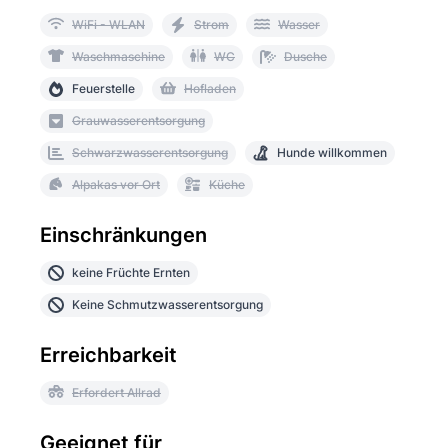
WiFi - WLAN
Strom
Wasser
Waschmaschine
WC
Dusche
Feuerstelle
Hofladen
Grauwasserentsorgung
Schwarzwasserentsorgung
Hunde willkommen
Alpakas vor Ort
Küche
Einschränkungen
keine Früchte Ernten
Keine Schmutzwasserentsorgung
Erreichbarkeit
Erfordert Allrad
Geeignet für