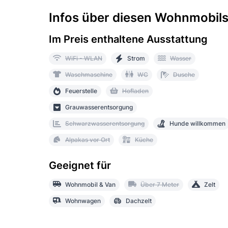
Infos über diesen Wohnmobilst
Im Preis enthaltene Ausstattung
WiFi - WLAN
Strom
Wasser
Waschmaschine
WC
Dusche
Feuerstelle
Hofladen
Grauwasserentsorgung
Schwarzwasserentsorgung
Hunde willkommen
Alpakas vor Ort
Küche
Geeignet für
Wohnmobil & Van
Über 7 Meter
Zelt
Wohnwagen
Dachzelt