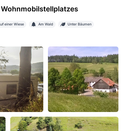
 Wohnmobilstellplatzes
uf einer Wiese
Am Wald
Unter Bäumen