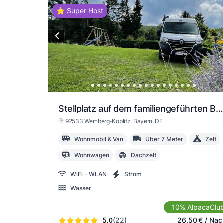
⭐ Super Host
Stellplatz auf dem familiengeführten Bauernhof
92533 Wernberg-Köblitz
, Bayern
, DE
Wohnmobil & Van
Über 7 Meter
Zelt
Wohnwagen
Dachzelt
WiFi - WLAN
Strom
Wasser
10% AlpacaClu
5.0
(22)
26,50
€
/ Nac