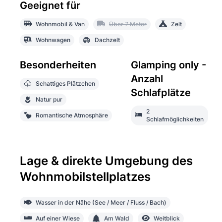
Geeignet für
Wohnmobil & Van
Über 7 Meter
Zelt
Wohnwagen
Dachzelt
Besonderheiten
Glamping only -
Anzahl
Schattiges Plätzchen
Schlafplätze
Natur pur
2
Romantische Atmosphäre
Schlafmöglichkeiten
Lage & direkte Umgebung des
Wohnmobilstellplatzes
Wasser in der Nähe (See / Meer / Fluss / Bach)
Auf einer Wiese
Am Wald
Weitblick