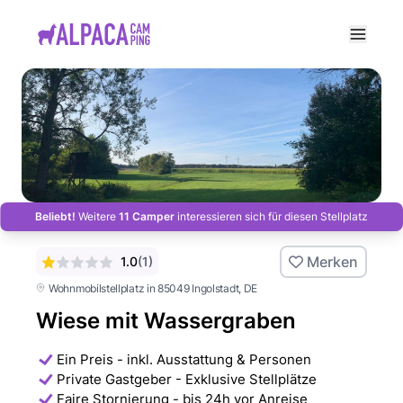
e menu
Beliebt!
Weitere
11 Camper
interessieren sich für diesen Stellplatz
Merken
1.0
(
1
)
Wohnmobilstellplatz in 85049 Ingolstadt
, DE
Wiese mit Wassergraben
Ein Preis - inkl. Ausstattung & Personen
Private Gastgeber - Exklusive Stellplätze
Faire Stornierung - bis 24h vor Anreise