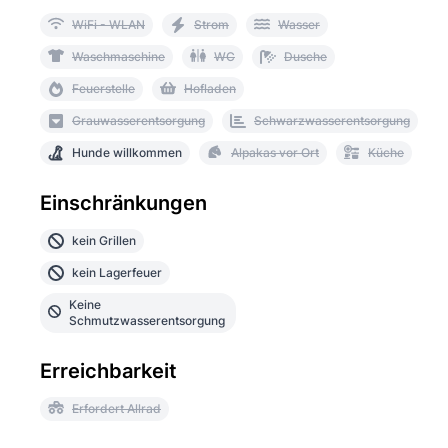
WiFi - WLAN
Strom
Wasser
Waschmaschine
WC
Dusche
Feuerstelle
Hofladen
Grauwasserentsorgung
Schwarzwasserentsorgung
Hunde willkommen
Alpakas vor Ort
Küche
Einschränkungen
kein Grillen
kein Lagerfeuer
Keine
Schmutzwasserentsorgung
Erreichbarkeit
Erfordert Allrad