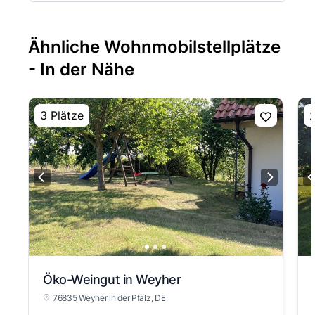
Ähnliche Wohnmobilstellplätze
- In der Nähe
3 Plätze
2
Öko-Weingut in Weyher
76835 Weyher in der Pfalz
, DE