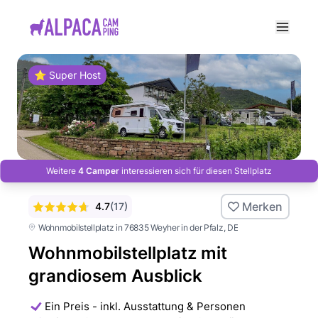
e menu
⭐ Super Host
Weitere
4 Camper
interessieren sich für diesen Stellplatz
Merken
4.7
(
17
)
Wohnmobilstellplatz in 76835 Weyher in der Pfalz
, DE
Wohnmobilstellplatz mit
grandiosem Ausblick
Ein Preis - inkl. Ausstattung & Personen