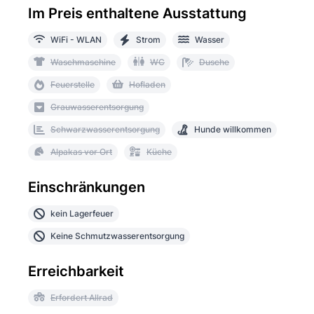
Im Preis enthaltene Ausstattung
WiFi - WLAN
Strom
Wasser
Waschmaschine
WC
Dusche
Feuerstelle
Hofladen
Grauwasserentsorgung
Schwarzwasserentsorgung
Hunde willkommen
Alpakas vor Ort
Küche
Einschränkungen
kein Lagerfeuer
Keine Schmutzwasserentsorgung
Erreichbarkeit
Erfordert Allrad