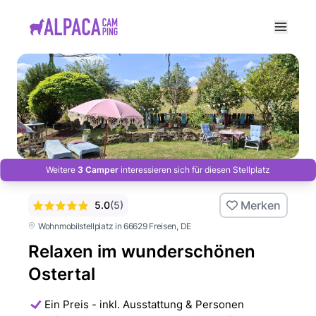
e menu
Weitere
3 Camper
interessieren sich für diesen Stellplatz
Merken
5.0
(
5
)
Wohnmobilstellplatz in 66629 Freisen
, DE
Relaxen im wunderschönen
Ostertal
Ein Preis - inkl. Ausstattung & Personen