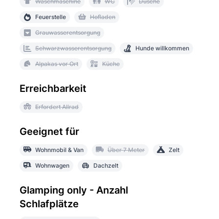
Waschmaschine
WC
Dusche
Feuerstelle
Hofladen
Grauwasserentsorgung
Schwarzwasserentsorgung
Hunde willkommen
Alpakas vor Ort
Küche
Erreichbarkeit
Erfordert Allrad
Geeignet für
Wohnmobil & Van
Über 7 Meter
Zelt
Wohnwagen
Dachzelt
Glamping only - Anzahl
Schlafplätze