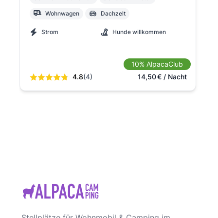
Wohnwagen
Dachzelt
Strom
Hunde willkommen
10% AlpacaClub
4.8
(4)
14,50
€
/ Nacht
Stellplätze für Wohnmobil & Camping im