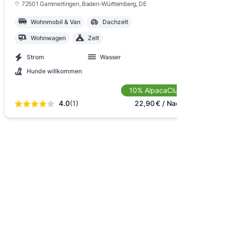
72501 Gammertingen
, Baden-Württemberg
, DE
Wohnmobil & Van
Dachzelt
Wohnwagen
Zelt
Strom
Wasser
Hunde willkommen
10% AlpacaClub
4.0
(1)
22,90
€
/ Nacht