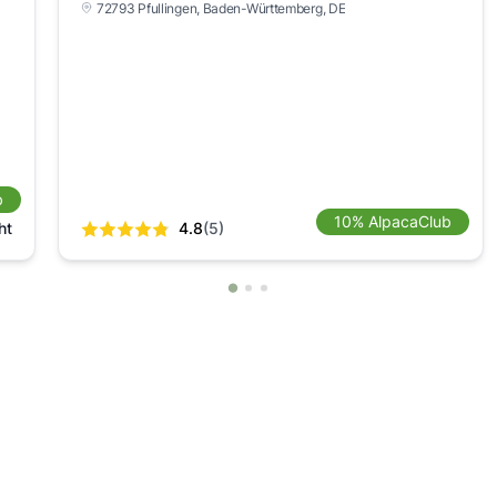
72793 Pfullingen
, Baden-Württemberg
, DE
b
10% AlpacaClub
ht
4.8
(5)