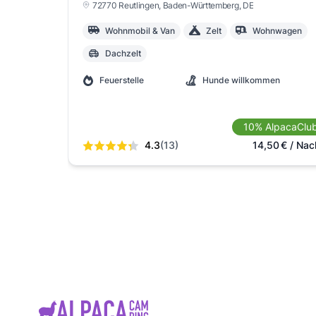
72770 Reutlingen
, Baden-Württemberg
, DE
Wohnmobil & Van
Zelt
Wohnwagen
Dachzelt
Feuerstelle
Hunde willkommen
10% AlpacaClu
4.3
(13)
14,50
€
/ Nac