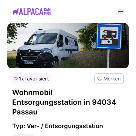
e menu
1x
favorisiert
Merken
Wohnmobil
Entsorgungsstation in 94034
Passau
Typ: Ver- / Entsorgungsstation