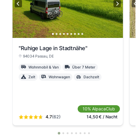
"Ruhige Lage in Stadtnähe"
94034 Passau
, DE
Wohnmobil & Van
Über 7 Meter
Zelt
Wohnwagen
Dachzelt
10% AlpacaClub
4.7
(62)
14,50
€
/ Nacht