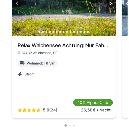
Relax Walchensee Achtung: Nur Fahrzeuge mit eigener Bordtoilette!!! KEINE ZELTE
82432 Walchensee
, DE
Wohnmobil & Van
Strom
10% AlpacaClub
5.0
(24)
26,50
€
/ Nacht