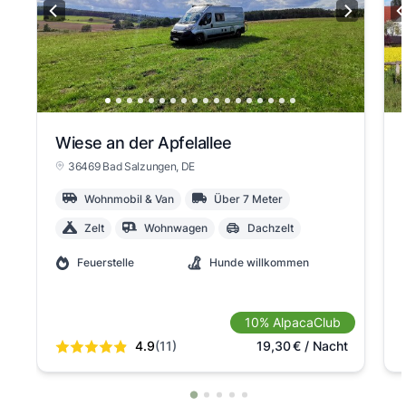
Wiese an der Apfelallee
36469 Bad Salzungen
, DE
Wohnmobil & Van
Über 7 Meter
Zelt
Wohnwagen
Dachzelt
Feuerstelle
Hunde willkommen
10% AlpacaClub
4.9
(11)
19,30
€
/ Nacht