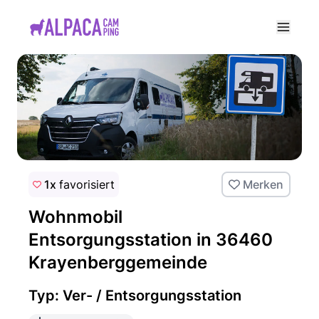
e menu
1x
favorisiert
Merken
Wohnmobil
Entsorgungsstation in 36460
Krayenberggemeinde
Typ: Ver- / Entsorgungsstation