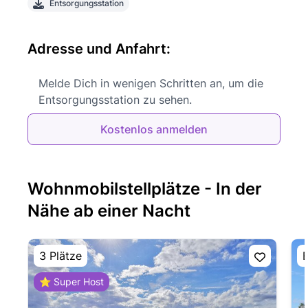
Entsorgungsstation
Adresse und Anfahrt:
Melde Dich in wenigen Schritten an, um die
Entsorgungsstation zu sehen.
Kostenlos anmelden
Wohnmobilstellplätze - In der
Nähe ab einer Nacht
3 Plätze
E
⭐ Super Host