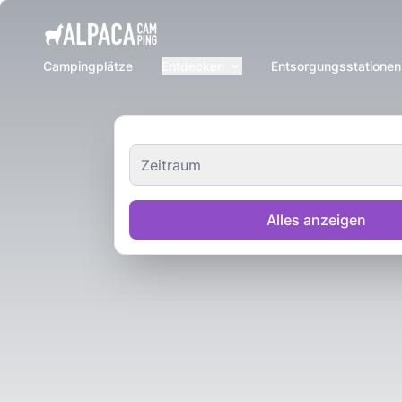
e menu
Campingplätze
Entdecken
Entsorgungsstationen
Zeitraum
Alles anzeigen