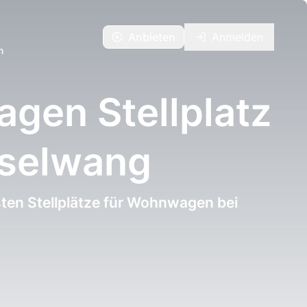
Anbieten
Anmelden
n
gen Stellplatz
sselwang
ten Stellplätze für Wohnwagen bei