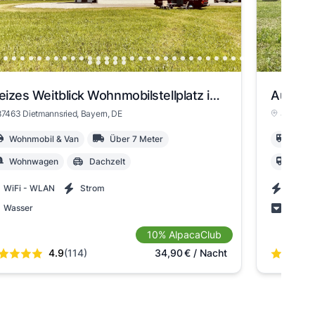
Weizes Weitblick Wohnmobilstellplatz in Dietmannsried
Auf mei
87463 Dietmannsried
, Bayern
, DE
87496 Un
Wohnmobil & Van
Über 7 Meter
Wohn
Wohnwagen
Dachzelt
Woh
WiFi - WLAN
Strom
Strom
Wasser
Grauw
10% AlpacaClub
4.9
(114)
34,90
€
/ Nacht