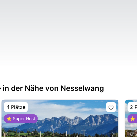
e in der Nähe von Nesselwang
4 Plätze
2 
⭐ Super Host
⭐ 