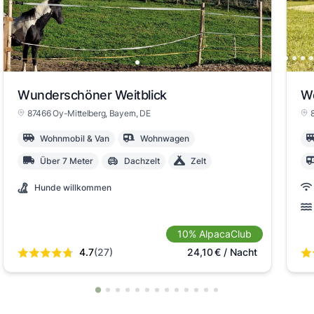
Wunderschöner Weitblick
87466 Oy-Mittelberg
, Bayern
, DE
Wohnmobil & Van
Wohnwagen
Über 7 Meter
Dachzelt
Zelt
Hunde willkommen
10% AlpacaClub
4.7
(27)
24,10
€
/ Nacht