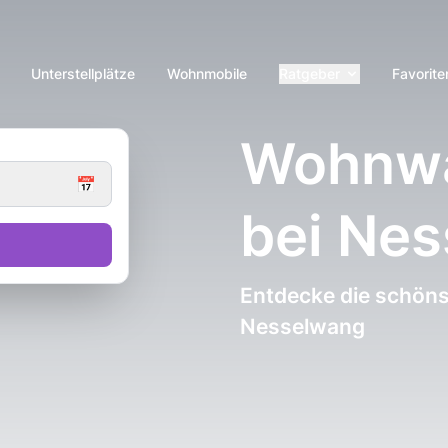
Unterstellplätze
Wohnmobile
Ratgeber
Favorite
Wohnwa
📅
bei Ne
Entdecke die schöns
Nesselwang