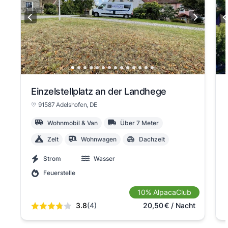
Einzelstellplatz an der Landhege
91587 Adelshofen
, DE
Wohnmobil & Van
Über 7 Meter
Zelt
Wohnwagen
Dachzelt
Strom
Wasser
Feuerstelle
10% AlpacaClub
3.8
(4)
20,50
€
/ Nacht