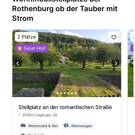
Rothenburg ob der Tauber mit
Strom
2 Plätze
2
⭐ Super Host
⭐
Stellplatz an der romantischen Straße
97993 Creglingen
, DE
Wohnmobil & Van
Wohnwagen