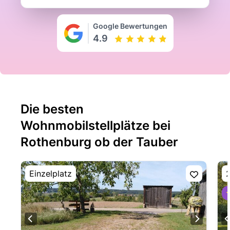
Google Bewertungen
4.9
Die besten
Wohnmobilstellplätze bei
Rothenburg ob der Tauber
Einzelplatz
2
⭐