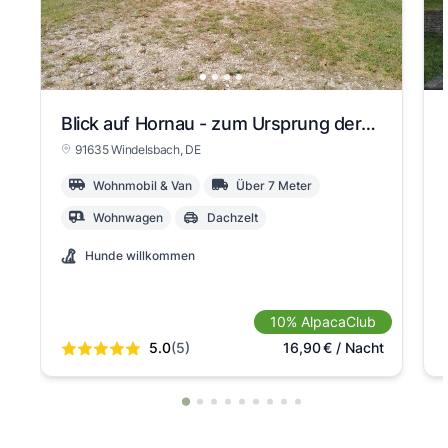
Blick auf Hornau - zum Ursprung der Altmühl
91635 Windelsbach
, DE
Wohnmobil & Van
Über 7 Meter
Wohnwagen
Dachzelt
Hunde willkommen
10% AlpacaClub
5.0
(5)
16,90
€
/ Nacht