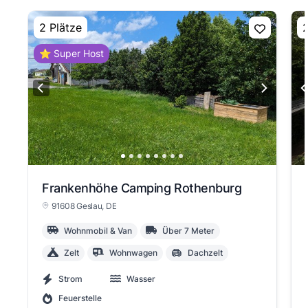
2 Plätze
2
⭐ Super Host
Frankenhöhe Camping Rothenburg
91608 Geslau
, DE
Wohnmobil & Van
Über 7 Meter
Zelt
Wohnwagen
Dachzelt
Strom
Wasser
Feuerstelle