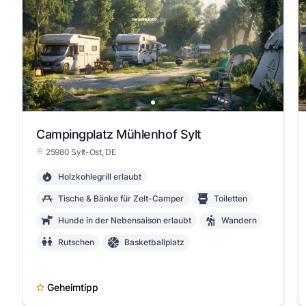
Campingplatz Mühlenhof Sylt
25980 Sylt-Ost, DE
Holzkohlegrill erlaubt
Tische & Bänke für Zelt-Camper
Toiletten
Hunde in der Nebensaison erlaubt
Wandern
Rutschen
Basketballplatz
Geheimtipp