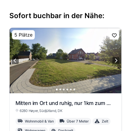
Sofort buchbar in der Nähe:
5 Plätze
Mitten im Ort und ruhig, nur 1km zum Watt
6280 Høyer
, Südjütland
, DK
Wohnmobil & Van
Über 7 Meter
Zelt
Wohnwagen
Dachzelt