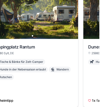
pingplatz Rantum
Dunes Ca
80 Sylt, DE
25980 Sylt,
Tische & Bänke für Zelt-Camper
Hunde i
Hunde in der Nebensaison erlaubt
Wandern
Rutschen
heimtipp
1x
favoris