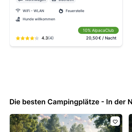
WiFi - WLAN
Feuerstelle
Hunde willkommen
10% AlpacaClub
4.3
(4)
20,50
€
/ Nacht
Die besten Campingplätze - In der 