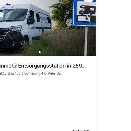
Wohnmobil Entsorgungsstation in 25992 List auf Sylt
2 List auf Sylt
, Schleswig-Holstein
, DE