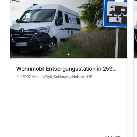
Wohnmobil Entsorgungsstation in 25997 Hörnum/Sylt
25997 Hörnum/Sylt
, Schleswig-Holstein
, DE