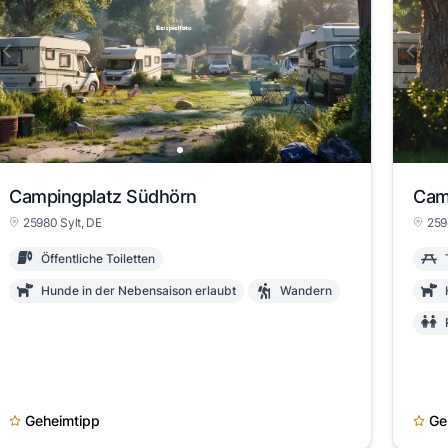
Campingplatz Südhörn
Cam
25980 Sylt, DE
259
Öffentliche Toiletten
Hunde in der Nebensaison erlaubt
Wandern
Geheimtipp
Ge