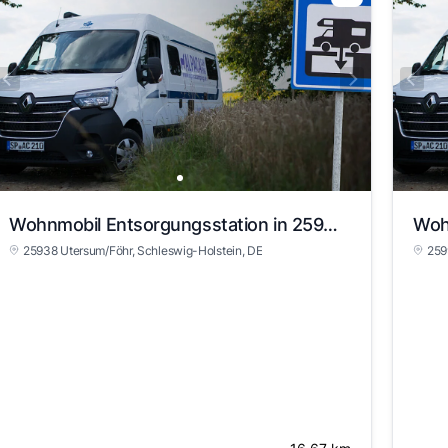
Wohnmobil Entsorgungsstation in 25938 Utersum/Föhr
25938 Utersum/Föhr
, Schleswig-Holstein
, DE
2599