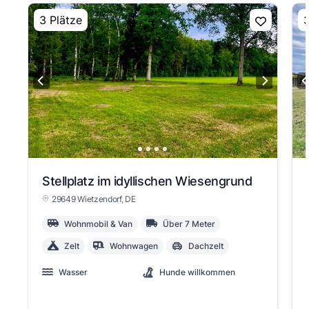
3 Plätze
3
Stellplatz im idyllischen Wiesengrund
29649 Wietzendorf
, DE
Wohnmobil & Van
Über 7 Meter
Zelt
Wohnwagen
Dachzelt
Wasser
Hunde willkommen