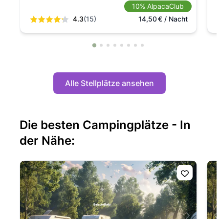
10% AlpacaClub
4.3
(15)
14,50
€
/ Nacht
Alle Stellplätze ansehen
Die besten Campingplätze - In
der Nähe: