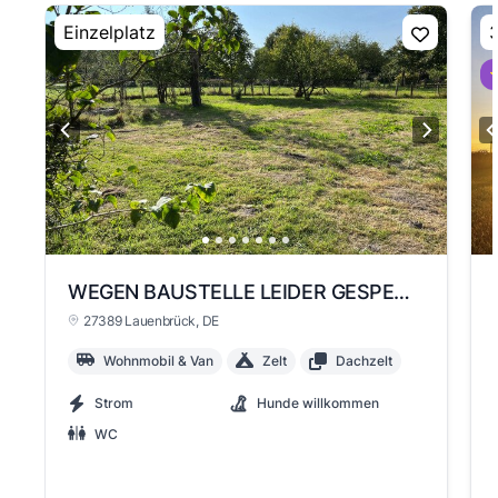
Einzelplatz
3
⭐
WEGEN BAUSTELLE LEIDER GESPERRT Fintauwiese hinter dem Haus mit dem Storch in der Nachbarschaft
27389 Lauenbrück
, DE
Wohnmobil & Van
Zelt
Dachzelt
Strom
Hunde willkommen
WC