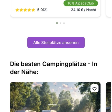
10% AlpacaClub
5.0
(2)
24,10
€
/ Nacht
Alle Stellplätze ansehen
Die besten Campingplätze - In
der Nähe: