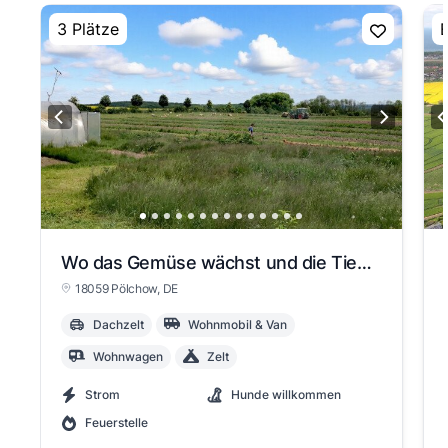
3 Plätze
E
Wo das Gemüse wächst und die Tiere weiden – Dein Stellplatz im Grünen mit Weitblick
18059 Pölchow
, DE
Dachzelt
Wohnmobil & Van
Wohnwagen
Zelt
Strom
Hunde willkommen
Feuerstelle