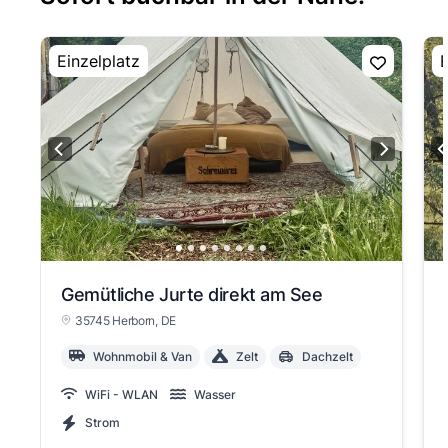
Einzelplatz
E
Gemütliche Jurte direkt am See
35745 Herborn
, DE
Wohnmobil & Van
Zelt
Dachzelt
WiFi - WLAN
Wasser
Strom