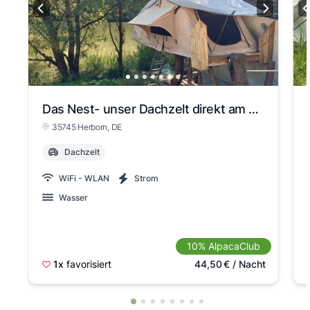
Das Nest- unser Dachzelt direkt am See
35745 Herborn
, DE
Dachzelt
WiFi - WLAN
Strom
Wasser
10% AlpacaClub
1x
favorisiert
44,50
€
/ Nacht