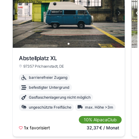
Abstellplatz XL
97357 Prichsenstadt
, DE
barrierefreier Zugang
befestigter Untergrund
Gasflaschenlagerung nicht möglich
ungeschützte Freifläche
max. Höhe >3m
XL = bis 9,00 x 3,00 m
10% AlpacaClub
ohne Zugangsbeschränkung
1x
favorisiert
32,37
€
/ Monat
versicherungspflichtig