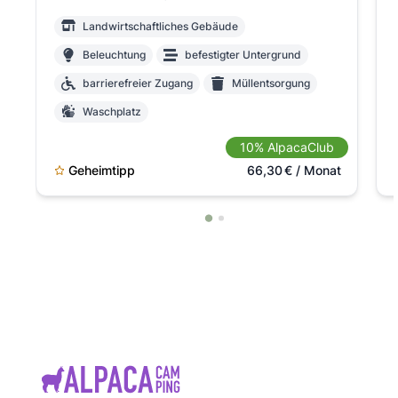
Landwirtschaftliches Gebäude
Beleuchtung
befestigter Untergrund
barrierefreier Zugang
Müllentsorgung
Waschplatz
Gasflaschenlagerung nicht möglich
10% AlpacaClub
max. Höhe 3m
L = bis 7,00 x 3,00 m
Geheimtipp
66,30
€
/ Monat
Anmeldung beim Vermieter notwendig