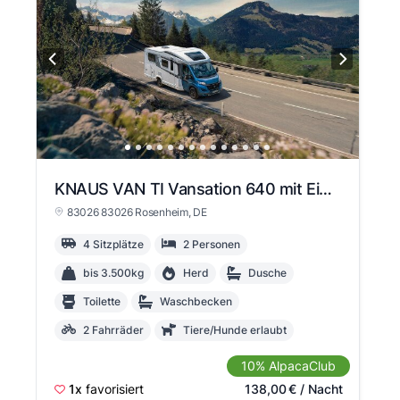
KNAUS VAN TI Vansation 640 mit Einzelbetten unter 7 Meter mit Komfortausstattung ideal für Paare
83026 83026 Rosenheim
, DE
4 Sitzplätze
2 Personen
bis 3.500kg
Herd
Dusche
Toilette
Waschbecken
2 Fahrräder
Tiere/Hunde erlaubt
21
10% AlpacaClub
1x
favorisiert
138,00
€
/ Nacht