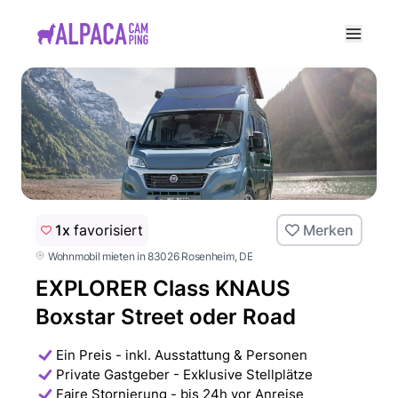
e menu
1x
favorisiert
Merken
Wohnmobil mieten in 83026 Rosenheim
, DE
EXPLORER Class KNAUS
Boxstar Street oder Road
Ein Preis - inkl. Ausstattung & Personen
Private Gastgeber - Exklusive Stellplätze
Faire Stornierung - bis 24h vor Anreise