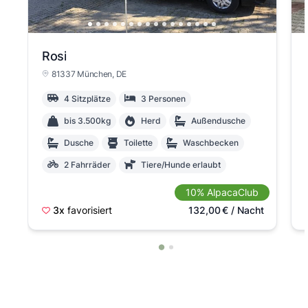
Rosi
81337 München
, DE
4 Sitzplätze
3 Personen
bis 3.500kg
Herd
Außendusche
Dusche
Toilette
Waschbecken
2 Fahrräder
Tiere/Hunde erlaubt
10% AlpacaClub
3x
favorisiert
132,00
€
/ Nacht