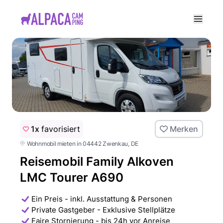
e menu
1x
favorisiert
Merken
Wohnmobil mieten in 04442 Zwenkau
, DE
Reisemobil Family Alkoven
LMC Tourer A690
Ein Preis - inkl. Ausstattung & Personen
Private Gastgeber - Exklusive Stellplätze
Faire Stornierung - bis 24h vor Anreise