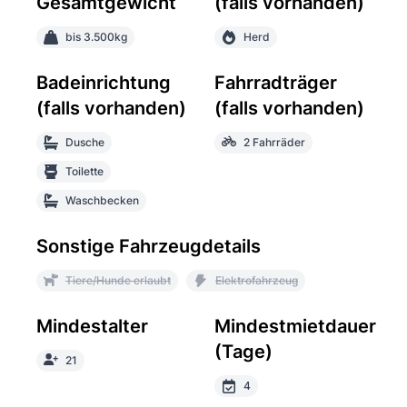
Gesamtgewicht
(falls vorhanden)
bis 3.500kg
Herd
Badeinrichtung
Fahrradträger
(falls vorhanden)
(falls vorhanden)
Dusche
2 Fahrräder
Toilette
Waschbecken
Sonstige Fahrzeugdetails
Tiere/Hunde erlaubt
Elektrofahrzeug
Mindestalter
Mindestmietdauer
(Tage)
21
4