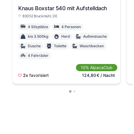
Knaus Boxstar 540 mit Aufstelldach
83052 Bruckmühl
, DE
4 Sitzplätze
4 Personen
bis 3.500kg
Herd
Außendusche
Dusche
Toilette
Waschbecken
4 Fahrräder
10% AlpacaClub
2x
favorisiert
124,80
€
/ Nacht