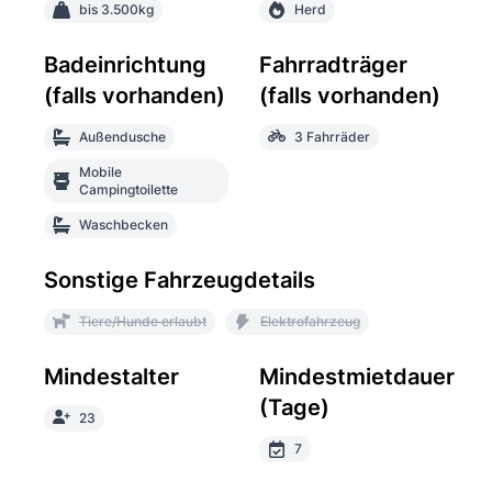
bis 3.500kg
Herd
Badeinrichtung
Fahrradträger
(falls vorhanden)
(falls vorhanden)
Außendusche
3 Fahrräder
Mobile
Campingtoilette
Waschbecken
Sonstige Fahrzeugdetails
Tiere/Hunde erlaubt
Elektrofahrzeug
Mindestalter
Mindestmietdauer
(Tage)
23
7