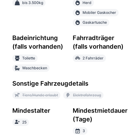
bis 3.500kg
Herd
Mobiler Gaskocher
Gaskartusche
Badeinrichtung
Fahrradträger
(falls vorhanden)
(falls vorhanden)
Toilette
2 Fahrräder
Waschbecken
Sonstige Fahrzeugdetails
Tiere/Hunde erlaubt
Elektrofahrzeug
Mindestalter
Mindestmietdauer
(Tage)
25
3