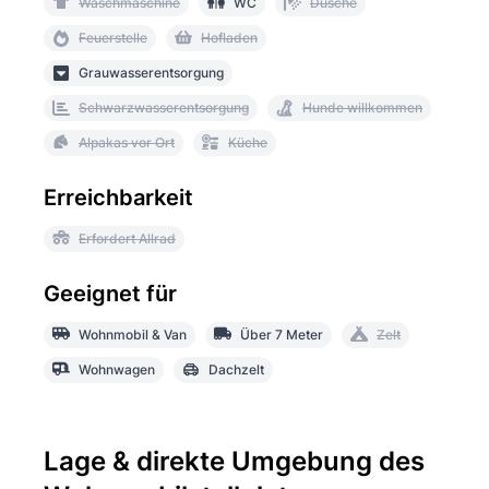
Waschmaschine
WC
Dusche
Feuerstelle
Hofladen
Grauwasserentsorgung
Schwarzwasserentsorgung
Hunde willkommen
Alpakas vor Ort
Küche
Erreichbarkeit
Erfordert Allrad
Geeignet für
Wohnmobil & Van
Über 7 Meter
Zelt
Wohnwagen
Dachzelt
Lage & direkte Umgebung des