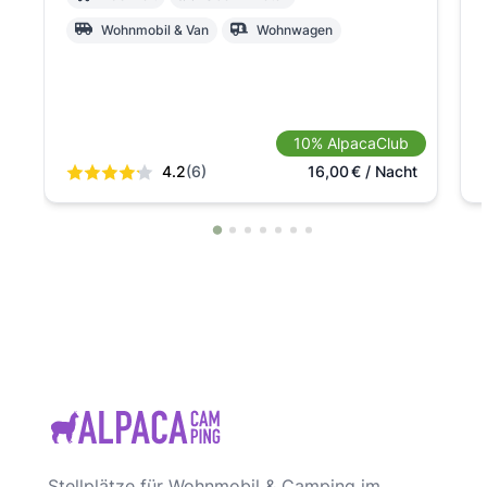
Wohnmobil & Van
Wohnwagen
10% AlpacaClub
4.2
(6)
16,00
€
/ Nacht
Stellplätze für Wohnmobil & Camping im