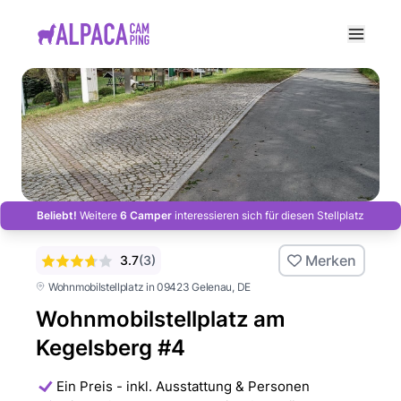
e menu
Beliebt!
Weitere
6 Camper
interessieren sich für diesen Stellplatz
Merken
3.7
(
3
)
Wohnmobilstellplatz in 09423 Gelenau
, DE
Wohnmobilstellplatz am
Kegelsberg #4
Ein Preis - inkl. Ausstattung & Personen