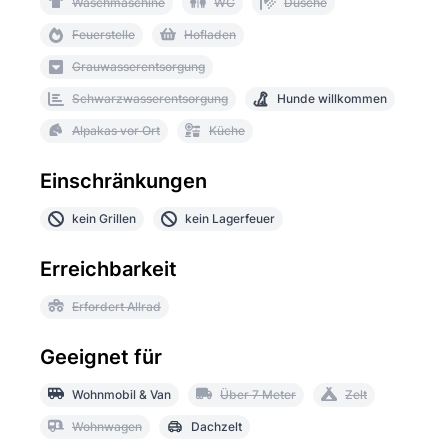
Waschmaschine
WC
Dusche
Feuerstelle
Hofladen
Grauwasserentsorgung
Schwarzwasserentsorgung
Hunde willkommen
Alpakas vor Ort
Küche
Einschränkungen
kein Grillen
kein Lagerfeuer
Erreichbarkeit
Erfordert Allrad
Geeignet für
Wohnmobil & Van
Über 7 Meter
Zelt
Wohnwagen
Dachzelt