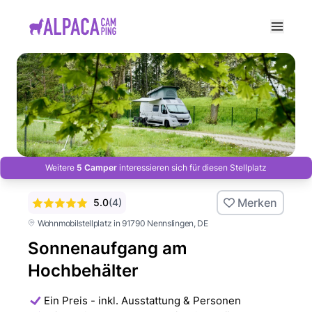
e menu
Weitere
5 Camper
interessieren sich für diesen Stellplatz
Merken
5.0
(
4
)
Wohnmobilstellplatz in 91790 Nennslingen
, DE
Sonnenaufgang am
Hochbehälter
Ein Preis - inkl. Ausstattung & Personen