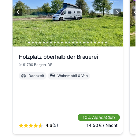
Holzplatz oberhalb der Brauerei
91790 Bergen
, DE
Dachzelt
Wohnmobil & Van
10% AlpacaClub
4.6
(5)
14,50
€
/ Nacht