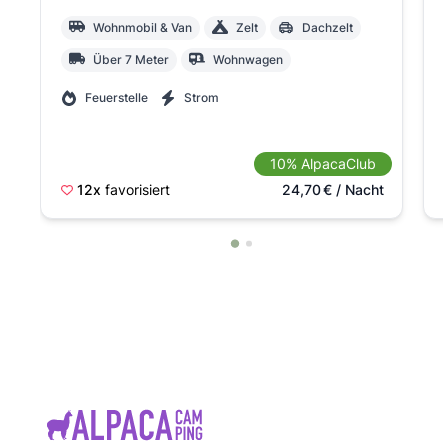
Wohnmobil & Van
Zelt
Dachzelt
Über 7 Meter
Wohnwagen
Feuerstelle
Strom
10% AlpacaClub
12x
favorisiert
24,70
€
/ Nacht