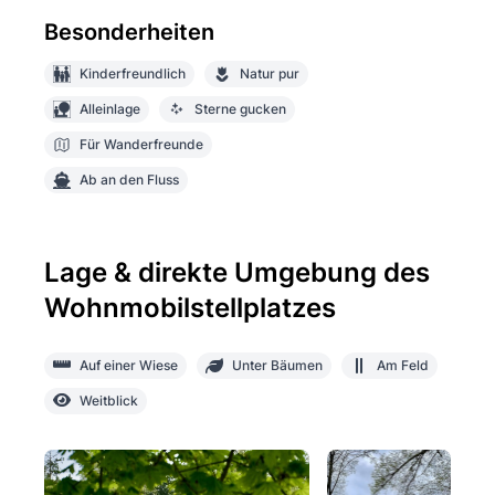
Besonderheiten
Kinderfreundlich
Natur pur
Alleinlage
Sterne gucken
Für Wanderfreunde
Ab an den Fluss
Lage & direkte Umgebung des
Wohnmobilstellplatzes
Auf einer Wiese
Unter Bäumen
Am Feld
Weitblick