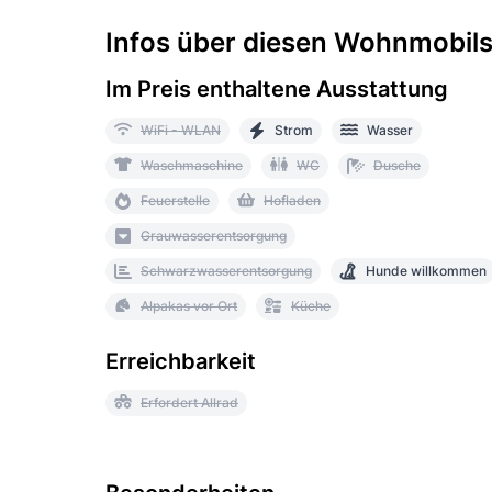
Infos über diesen Wohnmobilst
Im Preis enthaltene Ausstattung
WiFi - WLAN
Strom
Wasser
Waschmaschine
WC
Dusche
Feuerstelle
Hofladen
Grauwasserentsorgung
Schwarzwasserentsorgung
Hunde willkommen
Alpakas vor Ort
Küche
Erreichbarkeit
Erfordert Allrad