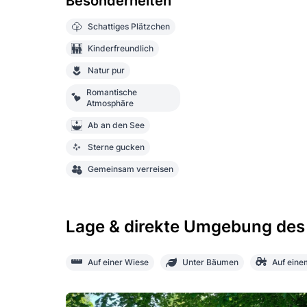
Besonderheiten
Schattiges Plätzchen
Kinderfreundlich
Natur pur
Romantische
Atmosphäre
Ab an den See
Sterne gucken
Gemeinsam verreisen
Lage & direkte Umgebung des
Auf einer Wiese
Unter Bäumen
Auf eine