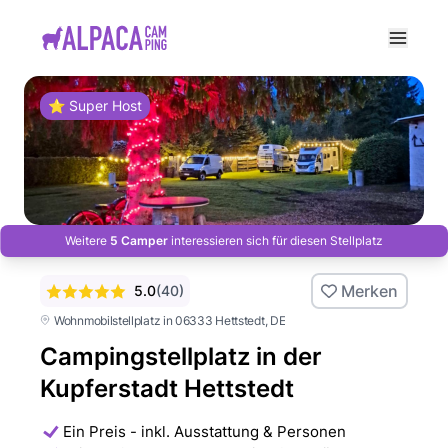
e menu
⭐ Super Host
Weitere
5 Camper
interessieren sich für diesen Stellplatz
Merken
5.0
(
40
)
Wohnmobilstellplatz in 06333 Hettstedt
, DE
Campingstellplatz in der
Kupferstadt Hettstedt
Ein Preis - inkl. Ausstattung & Personen