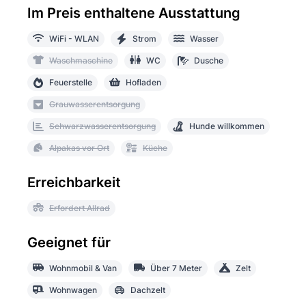
Im Preis enthaltene Ausstattung
WiFi - WLAN
Strom
Wasser
Waschmaschine
WC
Dusche
Feuerstelle
Hofladen
Grauwasserentsorgung
Schwarzwasserentsorgung
Hunde willkommen
Alpakas vor Ort
Küche
Erreichbarkeit
Erfordert Allrad
Geeignet für
Wohnmobil & Van
Über 7 Meter
Zelt
Wohnwagen
Dachzelt