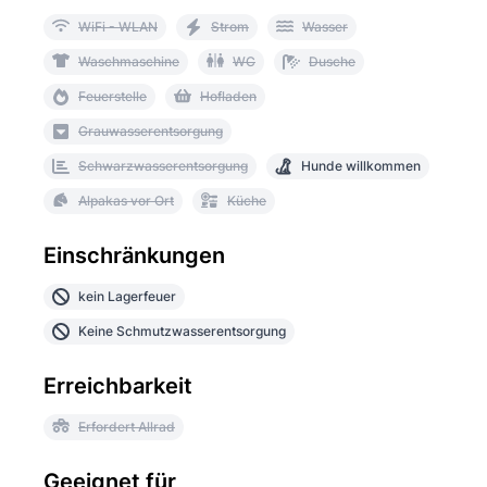
WiFi - WLAN
Strom
Wasser
Waschmaschine
WC
Dusche
Feuerstelle
Hofladen
Grauwasserentsorgung
Schwarzwasserentsorgung
Hunde willkommen
Alpakas vor Ort
Küche
Einschränkungen
kein Lagerfeuer
Keine Schmutzwasserentsorgung
Erreichbarkeit
Erfordert Allrad
Geeignet für