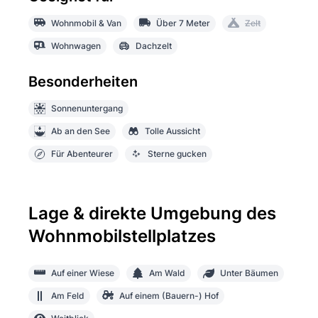
Wohnmobil & Van
Über 7 Meter
Zelt
Wohnwagen
Dachzelt
Besonderheiten
Sonnenuntergang
Ab an den See
Tolle Aussicht
Für Abenteurer
Sterne gucken
Lage & direkte Umgebung des
Wohnmobilstellplatzes
Auf einer Wiese
Am Wald
Unter Bäumen
Am Feld
Auf einem (Bauern-) Hof