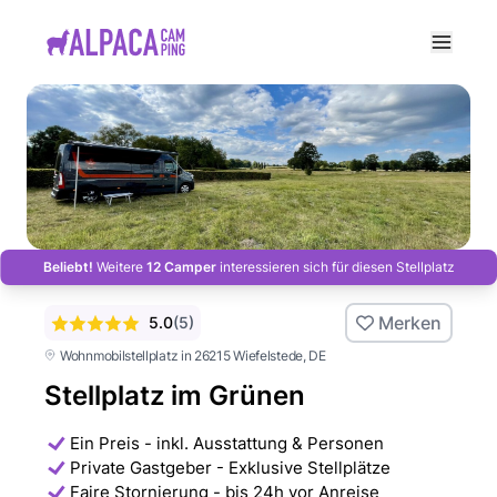
e menu
Beliebt!
Weitere
12 Camper
interessieren sich für diesen Stellplatz
Merken
5.0
(
5
)
Wohnmobilstellplatz in 26215 Wiefelstede
, DE
Stellplatz im Grünen
Ein Preis - inkl. Ausstattung & Personen
Private Gastgeber - Exklusive Stellplätze
Faire Stornierung - bis 24h vor Anreise