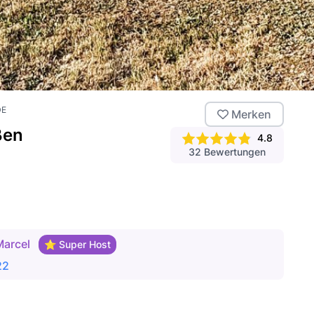
DE
Merken
ßen
4.8
32
Bewertungen
Marcel
⭐ Super Host
22