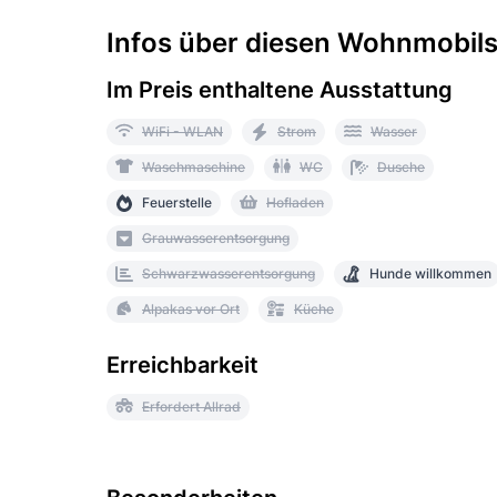
Infos über diesen Wohnmobilst
Im Preis enthaltene Ausstattung
WiFi - WLAN
Strom
Wasser
Waschmaschine
WC
Dusche
Feuerstelle
Hofladen
Grauwasserentsorgung
Schwarzwasserentsorgung
Hunde willkommen
Alpakas vor Ort
Küche
Erreichbarkeit
Erfordert Allrad