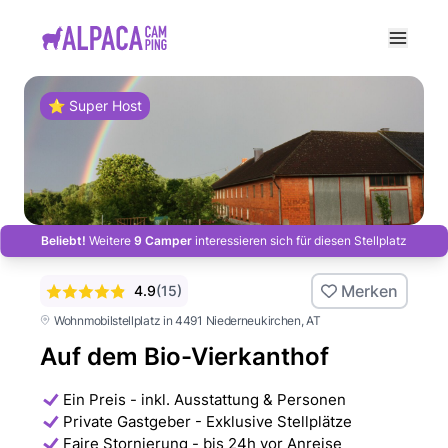
e menu
⭐ Super Host
Beliebt!
Weitere
9 Camper
interessieren sich für diesen Stellplatz
Merken
4.9
(
15
)
Wohnmobilstellplatz in 4491 Niederneukirchen
, AT
Auf dem Bio-Vierkanthof
Ein Preis - inkl. Ausstattung & Personen
Private Gastgeber - Exklusive Stellplätze
Faire Stornierung - bis 24h vor Anreise