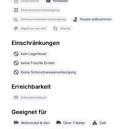
Feuerstelle
Hofladen
Grauwasserentsorgung
Schwarzwasserentsorgung
Hunde willkommen
Alpakas vor Ort
Küche
Einschränkungen
kein Lagerfeuer
keine Früchte Ernten
Keine Schmutzwasserentsorgung
Erreichbarkeit
Erfordert Allrad
Geeignet für
Wohnmobil & Van
Über 7 Meter
Zelt