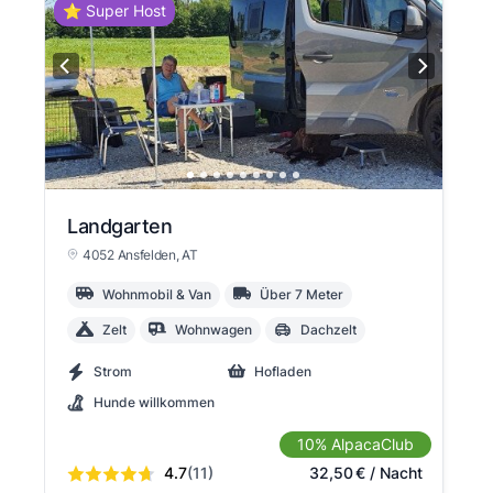
⭐ Super Host
Landgarten
4052 Ansfelden
, AT
Wohnmobil & Van
Über 7 Meter
Zelt
Wohnwagen
Dachzelt
Strom
Hofladen
Hunde willkommen
10% AlpacaClub
4.7
(11)
32,50
€
/ Nacht