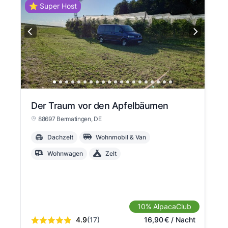
⭐ Super Host
Der Traum vor den Apfelbäumen
88697 Bermatingen
, DE
Dachzelt
Wohnmobil & Van
Wohnwagen
Zelt
10% AlpacaClub
4.9
(17)
16,90
€
/ Nacht