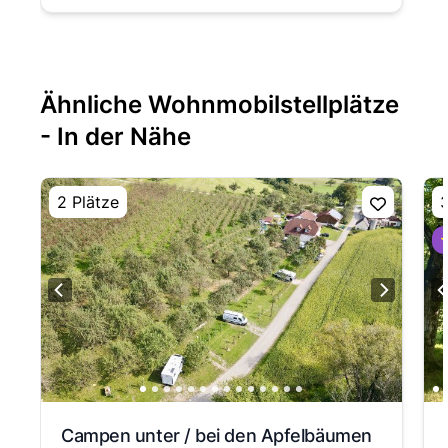
Ähnliche Wohnmobilstellplätze
- In der Nähe
2 Plätze
3
⭐
Campen unter / bei den Apfelbäumen