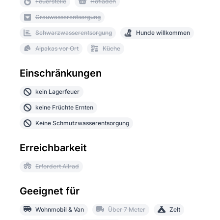
Feuerstelle
Hofladen
Grauwasserentsorgung
Schwarzwasserentsorgung
Hunde willkommen
Alpakas vor Ort
Küche
Einschränkungen
kein Lagerfeuer
keine Früchte Ernten
Keine Schmutzwasserentsorgung
Erreichbarkeit
Erfordert Allrad
Geeignet für
Wohnmobil & Van
Über 7 Meter
Zelt