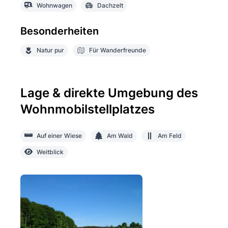
Wohnwagen
Dachzelt
Besonderheiten
Natur pur
Für Wanderfreunde
Lage & direkte Umgebung des
Wohnmobilstellplatzes
Auf einer Wiese
Am Wald
Am Feld
Weitblick