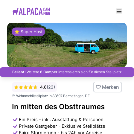
e menu
⭐ Super Host
Beliebt!
Weitere
6 Camper
interessieren sich für diesen Stellplatz
Merken
4.8
(
22
)
Wohnmobilstellplatz in 88697 Bermatingen
, DE
In mitten des Obsttraumes
Ein Preis - inkl. Ausstattung & Personen
Private Gastgeber - Exklusive Stellplätze
Faire Stornierung - bis 24h vor Anreise