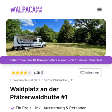
e menu
Beliebt!
Weitere
10 Camper
interessieren sich für diesen Stellplatz
Merken
4.0
(
1
)
Wohnmobilstellplatz in 67737 Olsbrücken
, DE
Waldplatz an der
Pfälzerwaldhütte #1
Ein Preis - inkl. Ausstattung & Personen