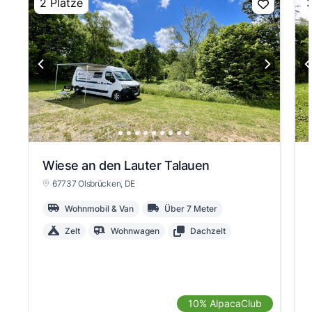
2 Plätze
3
Wiese an den Lauter Talauen
67737 Olsbrücken
, DE
Wohnmobil & Van
Über 7 Meter
Zelt
Wohnwagen
Dachzelt
10% AlpacaClub