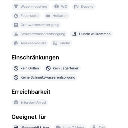
Waschmaschine
WC
Dusche
Feuerstelle
Hofladen
Grauwasserentsorgung
Schwarzwasserentsorgung
Hunde willkommen
Alpakas vor Ort
Küche
Einschränkungen
kein Grillen
kein Lagerfeuer
Keine Schmutzwasserentsorgung
Erreichbarkeit
Erfordert Allrad
Geeignet für
Wohnmobil & Van
Über 7 Meter
Zelt