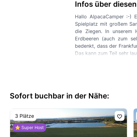
Infos über diese
Hallo AlpacaCamper :-) E
Spielplatz mit großem Sa
die Ziegen. In unserem H
Erdbeeren (auch zum selb
bedenkt, dass der Frankfur
Das kann zum Teil sehr lau
Sofort buchbar in der Nähe:
3 Plätze
⭐ Super Host