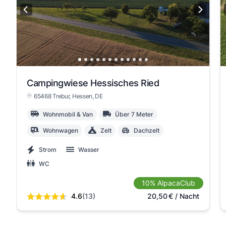
Campingwiese Hessisches Ried
65468 Trebur
, Hessen
, DE
Wohnmobil & Van
Über 7 Meter
Wohnwagen
Zelt
Dachzelt
Strom
Wasser
WC
10% AlpacaClub
4.6
(13)
20,50
€
/ Nacht