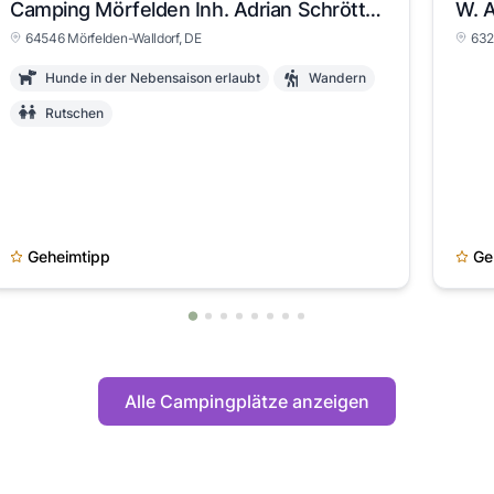
Camping Mörfelden Inh. Adrian Schrötter
W. 
64546 Mörfelden-Walldorf, DE
632
Hunde in der Nebensaison erlaubt
Wandern
Rutschen
Geheimtipp
Ge
Alle Campingplätze anzeigen