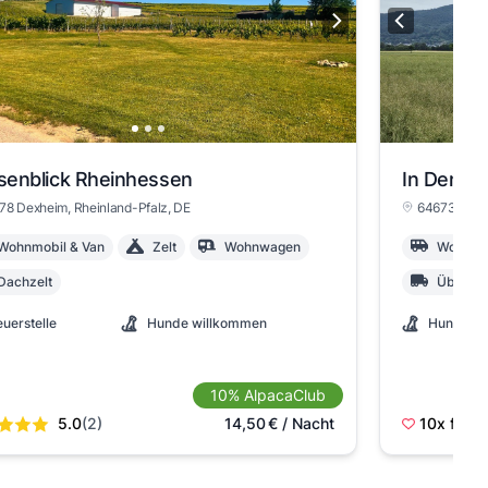
senblick Rheinhessen
In Den A
78 Dexheim
, Rheinland-Pfalz
, DE
64673 Zwin
Wohnmobil & Van
Zelt
Wohnwagen
Wohnmob
Dachzelt
Über 7 
euerstelle
Hunde willkommen
Hunde wi
10% AlpacaClub
5.0
(2)
14,50
€
/ Nacht
10x
favor