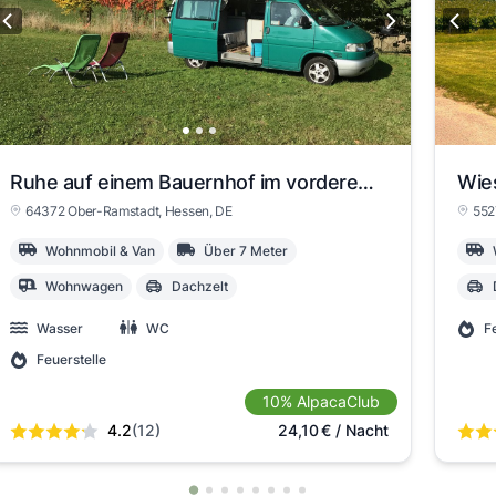
Ruhe auf einem Bauernhof im vorderen Odenwald geniessen
Wie
64372 Ober-Ramstadt
, Hessen
, DE
552
Wohnmobil & Van
Über 7 Meter
Wohnwagen
Dachzelt
Wasser
WC
F
Feuerstelle
10% AlpacaClub
4.2
(12)
24,10
€
/ Nacht