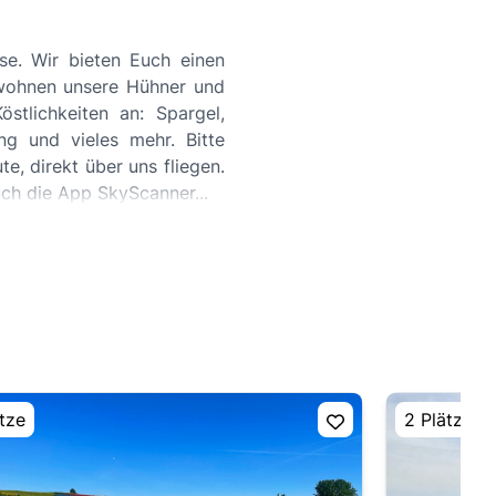
se. Wir bieten Euch einen
 wohnen unsere Hühner und
stlichkeiten an: Spargel,
ng und vieles mehr. Bitte
e, direkt über uns fliegen.
uch die App SkyScanner...
tze
2 Plätze