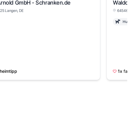
Arnold GmbH - Schranken.de
Waldcamp
25 Langen, DE
64546 Mörfe
Hunde i
heimtipp
1x
favoris