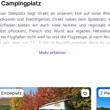
n Campingplatz
uer Stellplatz liegt direkt an unserem Hof auf einer Wie
ndkasten und Klettergerüst. Direkt neben dem Spielplatz
ofladen bieten wir euch viele leckere und regionale Kö
st pflücken), Fleisch und Wurst aus eigenen Herstellu
ter Flughafen nicht weit ist und die Flugzeuge, je nach Rout
t sein, aber von 23 - 5 Uhr ist Nachtflugverbot. Wenn Ihr e
Mehr erfahren
Einzelplatz
2 Plä