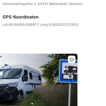
Hannemannsgarten 3, 64331 Weiterstadt, Germany
GPS-Koordinaten
Lat 49.942844348677, Long 8.5882032737653