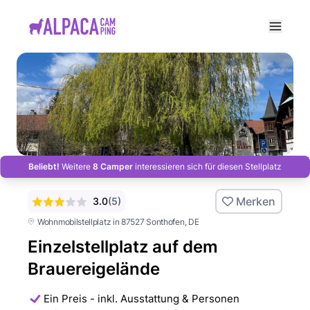
e menu
Beliebt!
Weitere
8 Camper
interessieren sich für diesen Stellplatz
Merken
3.0
(
5
)
Wohnmobilstellplatz in 87527 Sonthofen
, DE
Einzelstellplatz auf dem
Brauereigelände
Ein Preis - inkl. Ausstattung & Personen