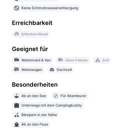
Keine Schmutzwasserentsorgung
Erreichbarkeit
Erfordert Allrad
Geeignet für
Wohnmobil & Van
Über 7 Meter
Zelt
Wohnwagen
Dachzelt
Besonderheiten
Ab an den See
Für Abenteurer
Unterwegs mit dem Campingbuddy
Bikepark in der Nähe
Ab an den Fluss