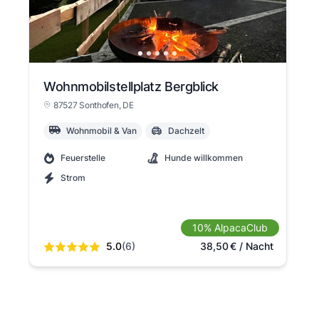
Wohnmobilstellplatz Bergblick
87527 Sonthofen
, DE
Wohnmobil & Van
Dachzelt
Feuerstelle
Hunde willkommen
Strom
10% AlpacaClub
5.0
(6)
38,50
€
/ Nacht