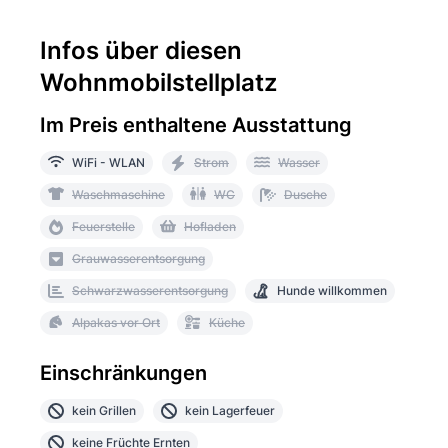
Infos über diesen
Wohnmobilstellplatz
Im Preis enthaltene Ausstattung
WiFi - WLAN
Strom
Wasser
Waschmaschine
WC
Dusche
Feuerstelle
Hofladen
Grauwasserentsorgung
Schwarzwasserentsorgung
Hunde willkommen
Alpakas vor Ort
Küche
Einschränkungen
kein Grillen
kein Lagerfeuer
keine Früchte Ernten