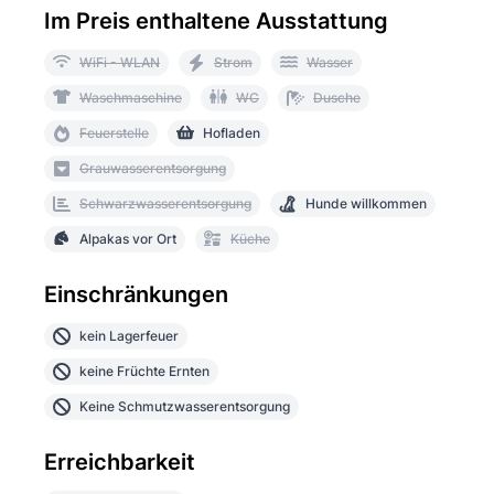
Im Preis enthaltene Ausstattung
WiFi - WLAN
Strom
Wasser
Waschmaschine
WC
Dusche
Feuerstelle
Hofladen
Grauwasserentsorgung
Schwarzwasserentsorgung
Hunde willkommen
Alpakas vor Ort
Küche
Einschränkungen
kein Lagerfeuer
keine Früchte Ernten
Keine Schmutzwasserentsorgung
Erreichbarkeit