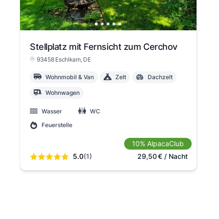
Stellplatz mit Fernsicht zum Cerchov
93458 Eschlkam
, DE
Wohnmobil & Van
Zelt
Dachzelt
Wohnwagen
Wasser
WC
Feuerstelle
10% AlpacaClub
5.0
(1)
29,50
€
/ Nacht