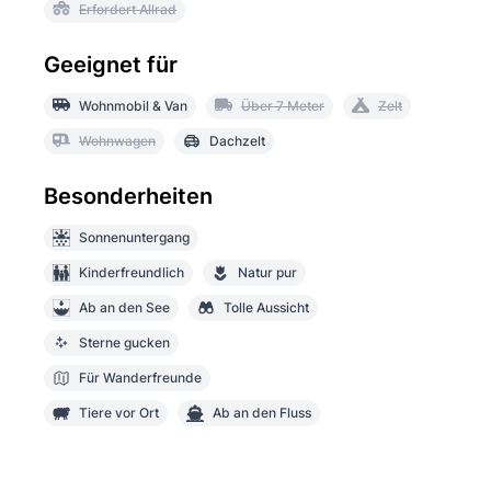
Erfordert Allrad
Geeignet für
Wohnmobil & Van
Über 7 Meter
Zelt
Wohnwagen
Dachzelt
Besonderheiten
Sonnenuntergang
Kinderfreundlich
Natur pur
Ab an den See
Tolle Aussicht
Sterne gucken
Für Wanderfreunde
Tiere vor Ort
Ab an den Fluss