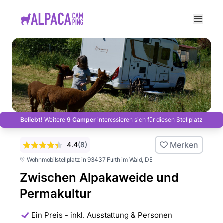
e menu
Beliebt!
Weitere
9 Camper
interessieren sich für diesen Stellplatz
Merken
4.4
(
8
)
Wohnmobilstellplatz in 93437 Furth im Wald
, DE
Zwischen Alpakaweide und
Permakultur
Ein Preis - inkl. Ausstattung & Personen