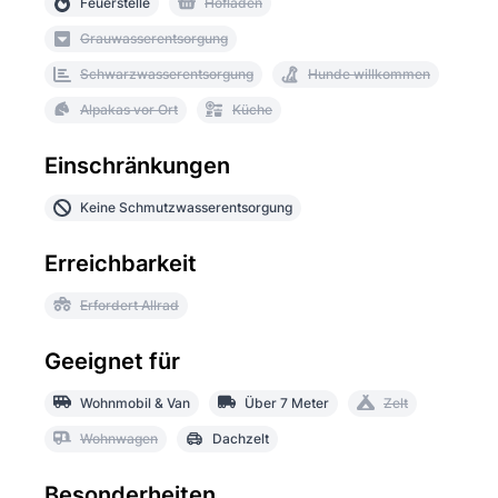
Feuerstelle
Hofladen
Grauwasserentsorgung
Schwarzwasserentsorgung
Hunde willkommen
Alpakas vor Ort
Küche
Einschränkungen
Keine Schmutzwasserentsorgung
Erreichbarkeit
Erfordert Allrad
Geeignet für
Wohnmobil & Van
Über 7 Meter
Zelt
Wohnwagen
Dachzelt
Besonderheiten