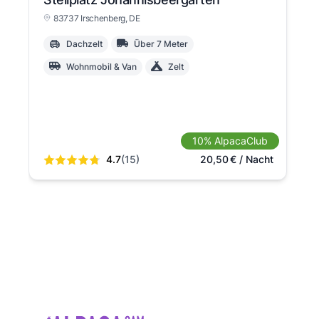
83737 Irschenberg
, DE
Dachzelt
Über 7 Meter
Wohnmobil & Van
Zelt
10% AlpacaClub
4.7
(15)
20,50
€
/ Nacht