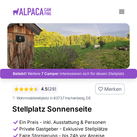
e menu
Beliebt!
Weitere
7 Camper
interessieren sich für diesen Stellplatz
Merken
4.5
(
29
)
Wohnmobilstellplatz in 83737 Irschenberg
, DE
Stellplatz Sonnenseite
Ein Preis - inkl. Ausstattung & Personen
Private Gastgeber - Exklusive Stellplätze
Faire Stornierung - bis 24h vor Anreise