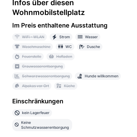
Infos über diesen
Wohnmobilstellplatz
Im Preis enthaltene Ausstattung
WiFi - WLAN
Strom
Wasser
Waschmaschine
WC
Dusche
Feuerstelle
Hofladen
Grauwasserentsorgung
Schwarzwasserentsorgung
Hunde willkommen
Alpakas vor Ort
Küche
Einschränkungen
kein Lagerfeuer
Keine
Schmutzwasserentsorgung