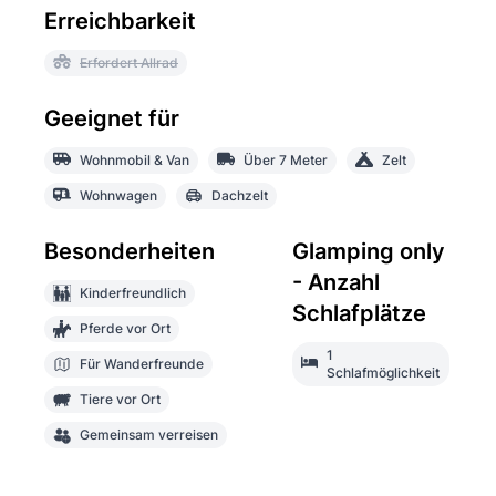
Erreichbarkeit
Erfordert Allrad
Geeignet für
Wohnmobil & Van
Über 7 Meter
Zelt
Wohnwagen
Dachzelt
Besonderheiten
Glamping only
- Anzahl
Kinderfreundlich
Schlafplätze
Pferde vor Ort
1
Für Wanderfreunde
Schlafmöglichkeit
Tiere vor Ort
Gemeinsam verreisen