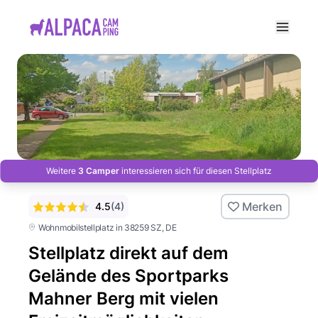
e menu
Weitere
3 Camper
interessieren sich für diesen Stellplatz
Merken
4.5
(
4
)
Wohnmobilstellplatz in 38259 SZ
, DE
Stellplatz direkt auf dem
Gelände des Sportparks
Mahner Berg mit vielen