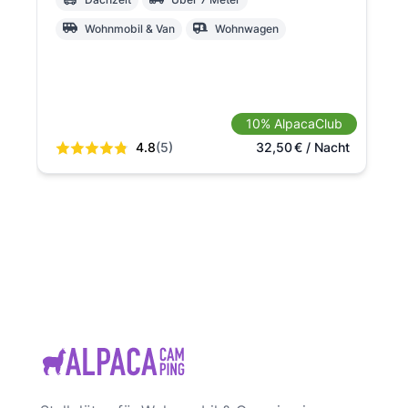
Wohnmobil & Van
Wohnwagen
10% AlpacaClub
4.8
(5)
32,50
€
/ Nacht