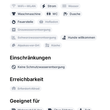
WiFi - WLAN
Strom
Wasser
Waschmaschine
WC
Dusche
Feuerstelle
Hofladen
Grauwasserentsorgung
Schwarzwasserentsorgung
Hunde willkommen
Alpakas vor Ort
Küche
Einschränkungen
Keine Schmutzwasserentsorgung
Erreichbarkeit
Erfordert Allrad
Geeignet für