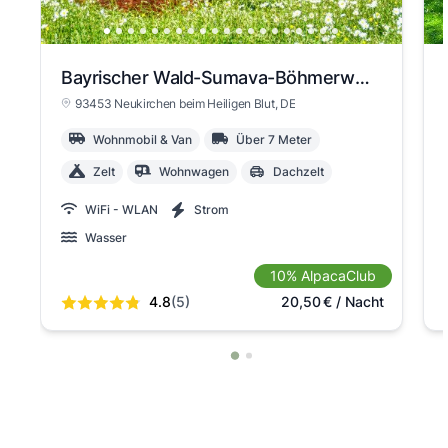
Bayrischer Wald-Sumava-Böhmerwald
93453 Neukirchen beim Heiligen Blut
, DE
Wohnmobil & Van
Über 7 Meter
Zelt
Wohnwagen
Dachzelt
WiFi - WLAN
Strom
Wasser
10% AlpacaClub
4.8
(5)
20,50
€
/ Nacht