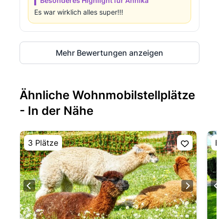
Besonderes Highlight für Annika
Es war wirklich alles super!!!
Mehr Bewertungen anzeigen
Ähnliche Wohnmobilstellplätze
- In der Nähe
3 Plätze
E