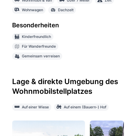
Wohnmobil & Van
Über 7 Meter
Zelt
Wohnwagen
Dachzelt
Besonderheiten
Kinderfreundlich
Für Wanderfreunde
Gemeinsam verreisen
Lage & direkte Umgebung des
Wohnmobilstellplatzes
Auf einer Wiese
Auf einem (Bauern-) Hof