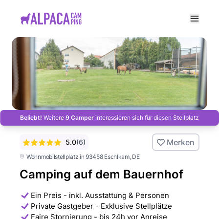
e menu
Beliebt!
Weitere
9 Camper
interessieren sich für diesen Stellplatz
Merken
5.0
(
6
)
Wohnmobilstellplatz in 93458 Eschlkam
, DE
Camping auf dem Bauernhof
Ein Preis - inkl. Ausstattung & Personen
Private Gastgeber - Exklusive Stellplätze
Faire Stornierung - bis 24h vor Anreise