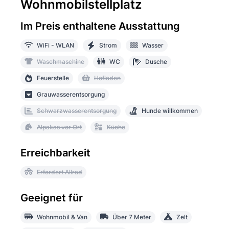
Wohnmobilstellplatz
Im Preis enthaltene Ausstattung
WiFi - WLAN
Strom
Wasser
Waschmaschine
WC
Dusche
Feuerstelle
Hofladen
Grauwasserentsorgung
Schwarzwasserentsorgung
Hunde willkommen
Alpakas vor Ort
Küche
Erreichbarkeit
Erfordert Allrad
Geeignet für
Wohnmobil & Van
Über 7 Meter
Zelt