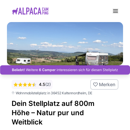
e menu
Beliebt!
Weitere
6 Camper
interessieren sich für diesen Stellplatz
Merken
4.5
(
2
)
Wohnmobilstellplatz in 36452 Kaltennordheim
, DE
Dein Stellplatz auf 800m
Höhe – Natur pur und
Weitblick