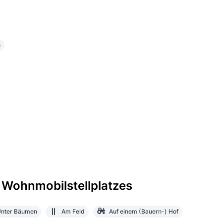
n
 Wohnmobilstellplatzes
nter Bäumen
Am Feld
Auf einem (Bauern-) Hof