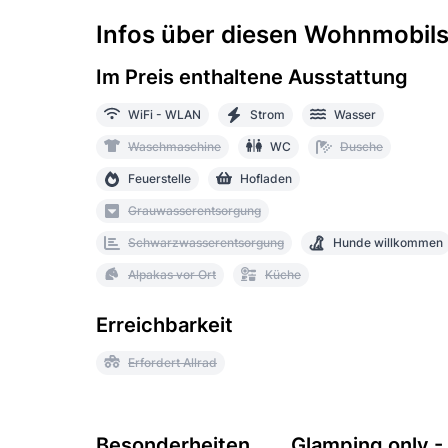
Infos über diesen Wohnmobilst
Im Preis enthaltene Ausstattung
WiFi - WLAN
Strom
Wasser
Waschmaschine
WC
Dusche
Feuerstelle
Hofladen
Grauwasserentsorgung
Schwarzwasserentsorgung
Hunde willkommen
Alpakas vor Ort
Küche
Erreichbarkeit
Erfordert Allrad
Besonderheiten
Glamping only -