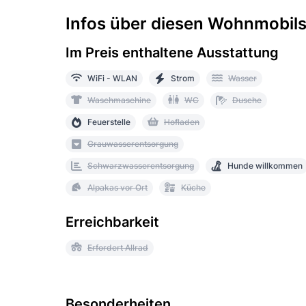
Infos über diesen Wohnmobilst
Im Preis enthaltene Ausstattung
WiFi - WLAN
Strom
Wasser
Waschmaschine
WC
Dusche
Feuerstelle
Hofladen
Grauwasserentsorgung
Schwarzwasserentsorgung
Hunde willkommen
Alpakas vor Ort
Küche
Erreichbarkeit
Erfordert Allrad
Besonderheiten