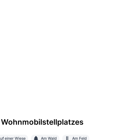
 Wohnmobilstellplatzes
uf einer Wiese
Am Wald
Am Feld