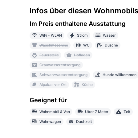
Infos über diesen Wohnmobilst
Im Preis enthaltene Ausstattung
WiFi - WLAN
Strom
Wasser
Waschmaschine
WC
Dusche
Feuerstelle
Hofladen
Grauwasserentsorgung
Schwarzwasserentsorgung
Hunde willkommen
Alpakas vor Ort
Küche
Geeignet für
Wohnmobil & Van
Über 7 Meter
Zelt
Wohnwagen
Dachzelt