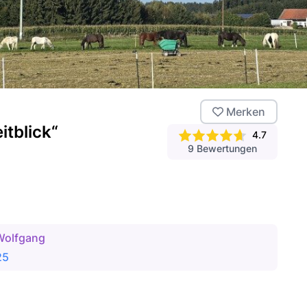
Merken
itblick“
4.7
9
Bewertungen
Wolfgang
25