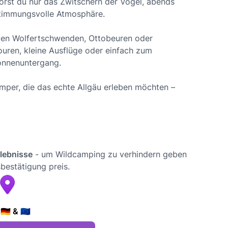
örst du nur das Zwitschern der Vögel, abends
stimmungsvolle Atmosphäre.
uten Wolfertschwenden, Ottobeuren oder
uren, kleine Ausflüge oder einfach zum
onnenuntergang.
amper, die das echte Allgäu erleben möchten –
rlebnisse
- um Wildcamping zu verhindern geben
bestätigung preis.
🇪 & 🇪🇺