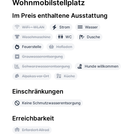
Wohnmobilstellplatz
Im Preis enthaltene Ausstattung
WiFi - WLAN
Strom
Wasser
Waschmaschine
WC
Dusche
Feuerstelle
Hofladen
Grauwasserentsorgung
Schwarzwasserentsorgung
Hunde willkommen
Alpakas vor Ort
Küche
Einschränkungen
Keine Schmutzwasserentsorgung
Erreichbarkeit
Erfordert Allrad