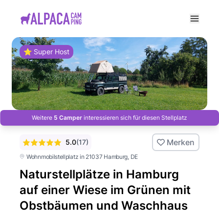
e menu
⭐ Super Host
Weitere
5 Camper
interessieren sich für diesen Stellplatz
Merken
5.0
(
17
)
Wohnmobilstellplatz in 21037 Hamburg
, DE
Naturstellplätze in Hamburg
auf einer Wiese im Grünen mit
Obstbäumen und Waschhaus