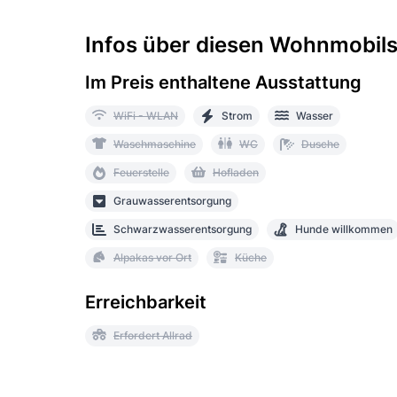
Infos über diesen Wohnmobilst
Im Preis enthaltene Ausstattung
WiFi - WLAN
Strom
Wasser
Waschmaschine
WC
Dusche
Feuerstelle
Hofladen
Grauwasserentsorgung
Schwarzwasserentsorgung
Hunde willkommen
Alpakas vor Ort
Küche
Erreichbarkeit
Erfordert Allrad