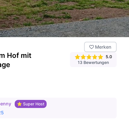
Merken
am Hof mit
5.0
13
Bewertungen
Lage
Jenny
⭐ Super Host
25