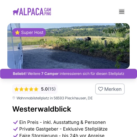
e menu
⭐ Super Host
Beliebt!
Weitere
7 Camper
interessieren sich für diesen Stellplatz
Merken
5.0
(
15
)
Wohnmobilstellplatz in 56593 Pleckhausen
, DE
Westerwaldblick
Ein Preis - inkl. Ausstattung & Personen
Private Gastgeber - Exklusive Stellplätze
Faire Stornierung - bis 24h vor Anreise