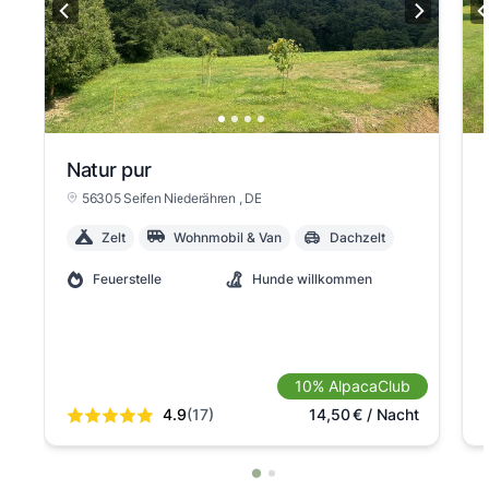
Natur pur
56305 Seifen Niederähren
, DE
Zelt
Wohnmobil & Van
Dachzelt
Feuerstelle
Hunde willkommen
10% AlpacaClub
4.9
(17)
14,50
€
/ Nacht