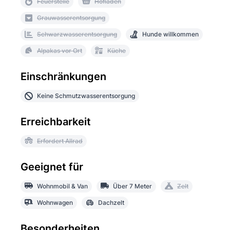
Feuerstelle
Hofladen
Grauwasserentsorgung
Schwarzwasserentsorgung
Hunde willkommen
Alpakas vor Ort
Küche
Einschränkungen
Keine Schmutzwasserentsorgung
Erreichbarkeit
Erfordert Allrad
Geeignet für
Wohnmobil & Van
Über 7 Meter
Zelt
Wohnwagen
Dachzelt
Besonderheiten